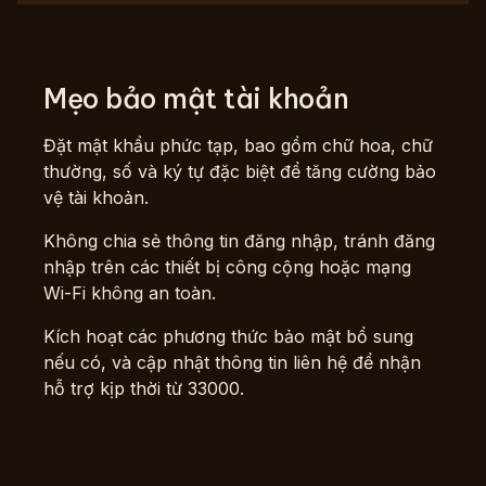
Mẹo bảo mật tài khoản
Đặt mật khẩu phức tạp, bao gồm chữ hoa, chữ
thường, số và ký tự đặc biệt để tăng cường bảo
vệ tài khoản.
Không chia sẻ thông tin đăng nhập, tránh đăng
nhập trên các thiết bị công cộng hoặc mạng
Wi-Fi không an toàn.
Kích hoạt các phương thức bảo mật bổ sung
nếu có, và cập nhật thông tin liên hệ để nhận
hỗ trợ kịp thời từ 33000.